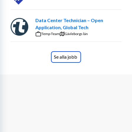
Arbetsuppgifter:
 • Felsökning och lösning av IT-
problem • Installation och konfiguration av 
programvara och hårdvara • Support via telefon, e-post 
Data Center Technician – Open
och personliga möten • Dokumentation av problem och 
Application, Global Tech
lösningar • Underhåll av IT-system och infrastruktur • 
Temp-Team
Gävleborgs län
Samarbete med andra team för att lösa tuffare problem
Du har förmodligen:
Se alla jobb
Erfarenhet av att arbeta inom teknisk 
supportfunktion/service desk
Erfarenhet av att stödja PC och Microsoft-
miljöer
Förståelse för nätverk och IT-infrastruktur
Kunskap om ITIL-ramverket
Erfarenhet av ett eller flera 
ärendehanteringsystem
Utmärkta kommunikationsfärdigheter
Full arbetskompetens i svenska och engelska
Relevant utbildning samt erfarenhet av Azure AD, 