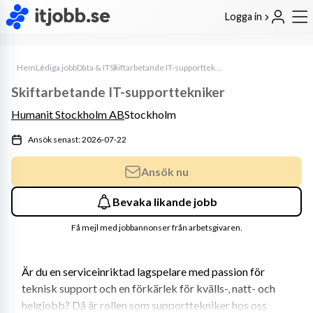
Logga in
Hem
Lediga jobb
Data & IT
Skiftarbetande IT-supporttekniker
Skiftarbetande IT-supporttekniker
Humanit Stockholm AB
Stockholm
Ansök senast: 2026-07-22
Ansök nu
Bevaka likande jobb
Få mejl med jobbannonser från arbetsgivaren.
Är du en serviceinriktad lagspelare med passion för 
teknisk support och en förkärlek för kvälls-, natt- och 
helgjobb? Då är rollen som supporttekniker hos oss 