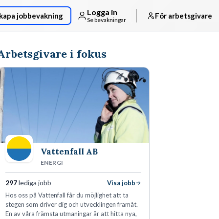
Logga in
kapa jobbevakning
För arbetsgivare
Se bevakningar
Arbetsgivare i fokus
Vattenfall AB
ENERGI
297
lediga jobb
Visa jobb
Hos oss på Vattenfall får du möjlighet att ta
stegen som driver dig och utvecklingen framåt.
En av våra främsta utmaningar är att hitta nya,