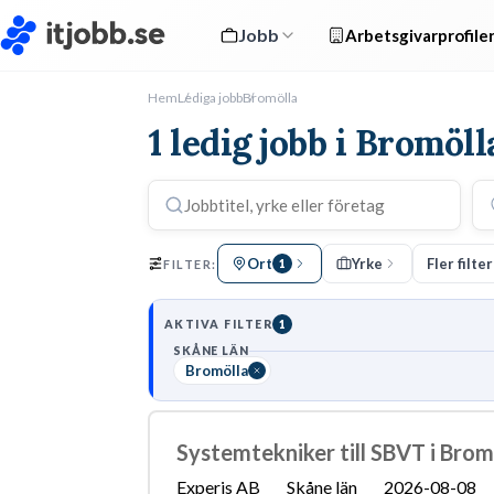
Jobb
Arbetsgivarprofile
Hem
Lediga jobb
Bromölla
1 ledig jobb i Bromöll
Ort
Yrke
Fler filter
FILTER:
1
AKTIVA FILTER
1
SKÅNE LÄN
Bromölla
Systemtekniker till SBVT i Brom
Experis AB
Skåne län
2026-08-08