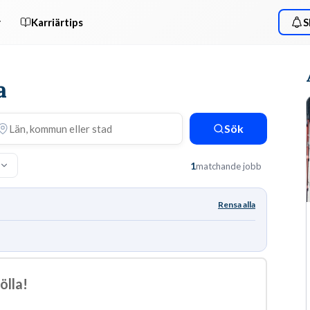
r
Karriärtips
S
a
Sök
1
matchande jobb
Rensa alla
ölla!