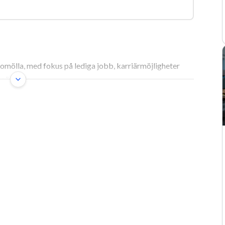
omölla, med fokus på lediga jobb, karriärmöjligheter
bbsökande.
n guide till nya
frodiga naturen, ligger Bromölla – en kommun som bjuder
iv. För dig som söker lediga jobb i Bromölla, oavsett om
t första kliv på arbetsmarknaden, öppnar sig här en rad
räglat av industriell framgång, fortsätter att utvecklas
dlar om en plats där småskaligheten kombineras med en