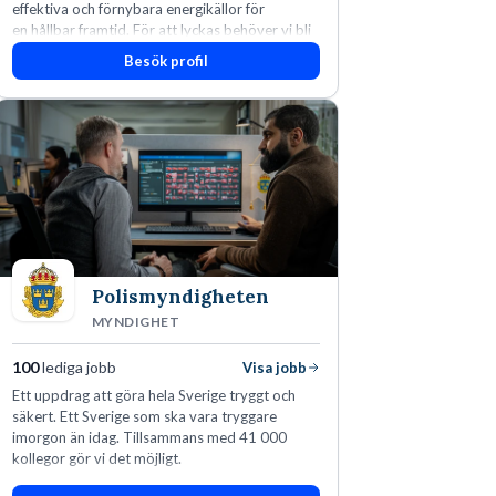
effektiva och förnybara energikällor för
en hållbar framtid. För att lyckas behöver vi bli
fler medarbetare som vill göra skillnad.
Besök profil
Polismyndigheten
MYNDIGHET
100
lediga jobb
Visa jobb
Ett uppdrag att göra hela Sverige tryggt och
säkert. Ett Sverige som ska vara tryggare
imorgon än idag. Tillsammans med 41 000
kollegor gör vi det möjligt.