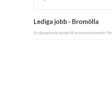
Lediga jobb -
Bromölla
En djupgående guide till arbetsmarknaden i Br
inom IT och strategier för att lyckas i ditt jo
Välkommen till Bromölla: Di
karriärmöjligheter
I östra Skåne, där Ivösjöns vatten möter den 
på både naturskönhet och ett levande näringsl
du är en erfaren specialist eller står inför dit
intressanta möjligheter. Bromölla, historiskt p
och anpassa sig till nya tiders krav. Det han