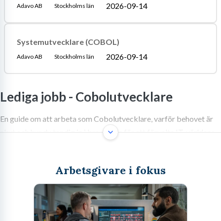
2026-09-14
Adavo AB
Stockholms län
Systemutvecklare (COBOL)
2026-09-14
Adavo AB
Stockholms län
Lediga jobb -
Cobolutvecklare
En guide om att arbeta som Cobolutvecklare, varför behovet är
akut och hur du tar dig in i branschen för att förvalta IT-världens
ryggrad.
Arbetsgivare i fokus
Sök jobb som Cobolutvecklare –
Karriären som IT-världen ofta