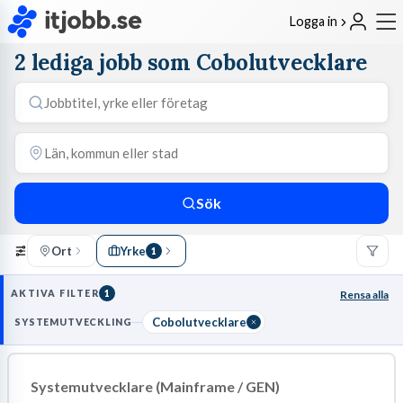
Logga in
2 lediga jobb som Cobolutvecklare
Sök
Ort
Yrke
1
AKTIVA FILTER
1
Rensa alla
Cobolutvecklare
SYSTEMUTVECKLING
Systemutvecklare (Mainframe / GEN)