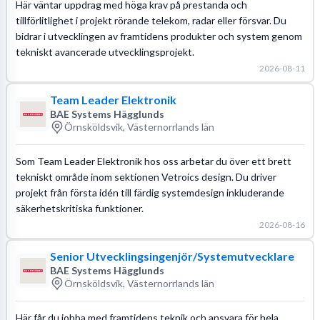
Här väntar uppdrag med höga krav på prestanda och
tillförlitlighet i projekt rörande telekom, radar eller försvar. Du
bidrar i utvecklingen av framtidens produkter och system genom
tekniskt avancerade utvecklingsprojekt.
2026-08-11
Team Leader Elektronik
BAE Systems Hägglunds
Örnsköldsvik, Västernorrlands län
Som Team Leader Elektronik hos oss arbetar du över ett brett
tekniskt område inom sektionen Vetroics design. Du driver
projekt från första idén till färdig systemdesign inkluderande
säkerhetskritiska funktioner.
2026-08-16
Senior Utvecklingsingenjör/Systemutvecklare
BAE Systems Hägglunds
Örnsköldsvik, Västernorrlands län
Här får du jobba med framtidens teknik och ansvara för hela