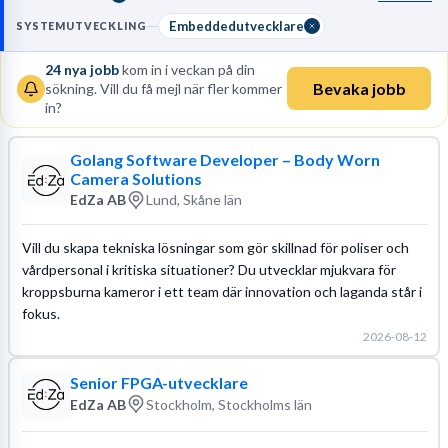
minnesanvändning för att säkerställa realtidsprestanda. Arbetet
kräver en högskoleingenjörsexamen inom elektroteknik eller
Embeddedutvecklare
SYSTEMUTVECKLING
datateknik samt god vana av att läsa
kretsscheman och
24
nya jobb
kom in i veckan på din
datablad
. Dagarna går åt till att skriva kod, utföra
Bevaka jobb
sökning. Vill du få mejl när fler kommer
systemintegration
och verifiera funktioner direkt på
in?
målhårdvaran.
Läs mer om yrket:
Golang Software Developer – Body Worn
Löneguide
Arbetsuppgifter
Utbildningsguide
Camera Solutions
EdZa AB
Lund, Skåne län
Vill du skapa tekniska lösningar som gör skillnad för poliser och
vårdpersonal i kritiska situationer? Du utvecklar mjukvara för
kroppsburna kameror i ett team där innovation och laganda står i
fokus.
2026-08-12
Senior FPGA-utvecklare
EdZa AB
Stockholm, Stockholms län