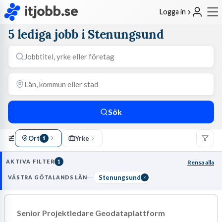
Logga in
5 lediga jobb i Stenungsund
Sök
Ort
Yrke
1
AKTIVA FILTER
1
Rensa alla
Stenungsund
VÄSTRA GÖTALANDS LÄN
Senior Projektledare Geodataplattform