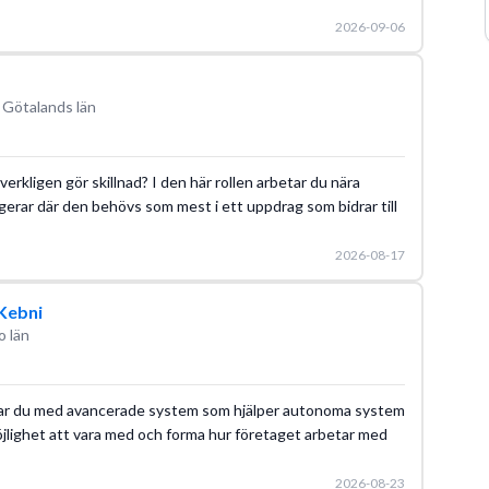
2026-09-06
 Götalands län
erkligen gör skillnad? I den här rollen arbetar du nära
erar där den behövs som mest i ett uppdrag som bidrar till
2026-08-17
 Kebni
o län
ar du med avancerade system som hjälper autonoma system
möjlighet att vara med och forma hur företaget arbetar med
2026-08-23