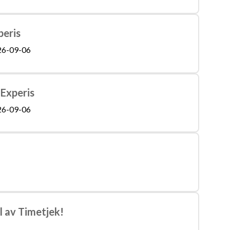
peris
26-09-06
 Experis
26-09-06
l av Timetjek!