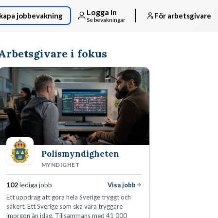
Logga in
kapa jobbevakning
För arbetsgivare
Se bevakningar
Arbetsgivare i fokus
Polismyndigheten
MYNDIGHET
102
lediga jobb
Visa jobb
Ett uppdrag att göra hela Sverige tryggt och
säkert. Ett Sverige som ska vara tryggare
imorgon än idag. Tillsammans med 41 000