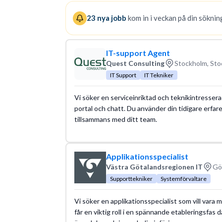
Läs mer om yrket:
23
nya jobb
kom in i veckan på din sökning
Löneguide
Arbetsuppgifter
IT-support Agent
Quest Consulting
Stockholm, Sto
IT Support
IT Tekniker
Vi söker en serviceinriktad och teknikintressera
portal och chatt. Du använder din tidigare erfar
tillsammans med ditt team.
Applikationsspecialist
Västra Götalandsregionen IT
Gö
Supporttekniker
Systemförvaltare
Vi söker en applikationsspecialist som vill vara
får en viktig roll i en spännande etableringsfas d