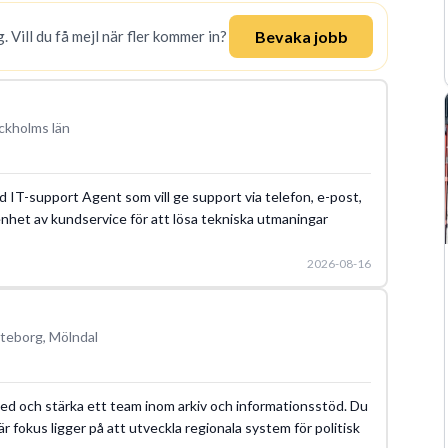
Bevaka jobb
. Vill du få mejl när fler kommer in?
Utbildningsguide
Active Directory
Office 365
ServiceNow
ckholms län
d IT-support Agent som vill ge support via telefon, e-post,
enhet av kundservice för att lösa tekniska utmaningar
2026-08-16
teborg, Mölndal
 med och stärka ett team inom arkiv och informationsstöd. Du
är fokus ligger på att utveckla regionala system för politisk