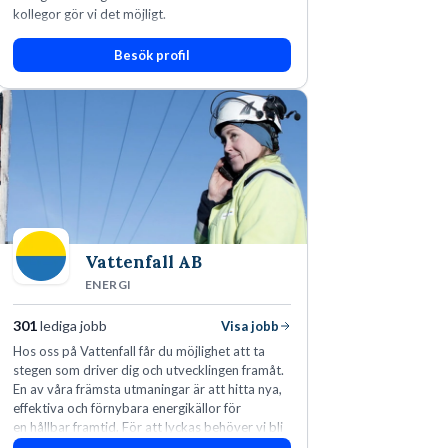
kollegor gör vi det möjligt.
Besök profil
Vattenfall AB
ENERGI
301
lediga jobb
Visa jobb
Hos oss på Vattenfall får du möjlighet att ta
stegen som driver dig och utvecklingen framåt.
En av våra främsta utmaningar är att hitta nya,
effektiva och förnybara energikällor för
en hållbar framtid. För att lyckas behöver vi bli
fler medarbetare som vill göra skillnad.