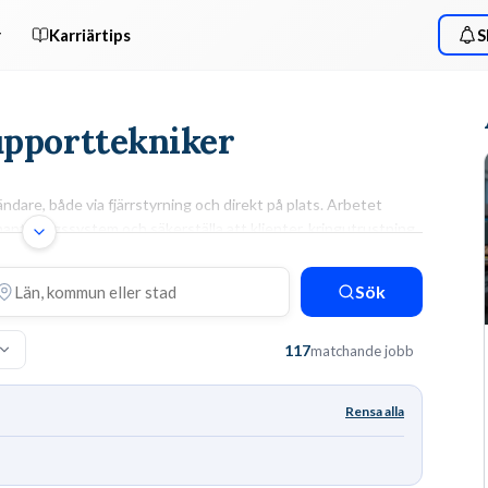
r
Karriärtips
S
Supporttekniker
ndare, både via fjärrstyrning och direkt på plats. Arbetet
nteringssystem och säkerställa att klienter, kringutrustning
ARBETSUPPGIFTER & KRAV
Sök
iljö
Dina dagar består av att installera operativsystem,
hantera behörigheter i Active Directory och
117
matchande jobb
konfigurera nätverksutrustning. Du dokumenterar
varje ärende noggrant i ärendehanteringssystemet för
att bidra till kunskapsdatabasen. För att lyckas krävs
Rensa alla
ofta en
avslutad IT-utbildning
på gymnasie- eller YH-
nd
nivå samt god förståelse för
nätverkskonfiguration
.