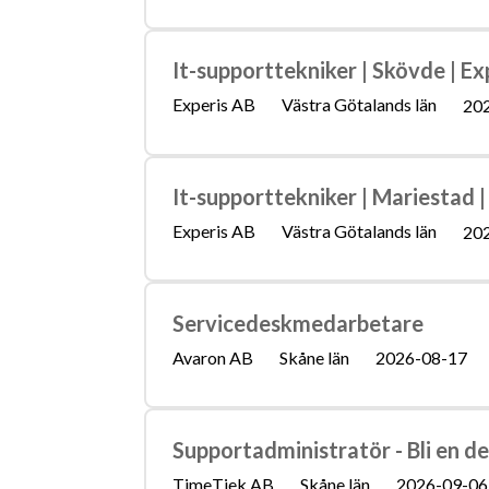
It-supporttekniker | Skövde | Ex
Experis AB
Västra Götalands län
20
It-supporttekniker | Mariestad |
Experis AB
Västra Götalands län
20
Servicedeskmedarbetare
Avaron AB
Skåne län
2026-08-17
Supportadministratör - Bli en de
TimeTjek AB
Skåne län
2026-09-06