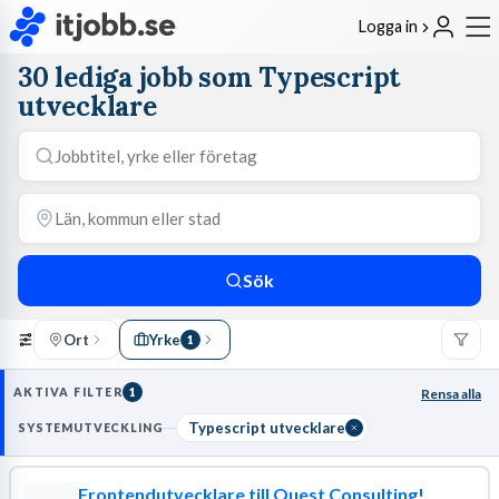
Logga in
30 lediga jobb som Typescript
utvecklare
Sök
Ort
Yrke
1
AKTIVA FILTER
1
Rensa alla
Typescript utvecklare
SYSTEMUTVECKLING
Frontendutvecklare till Quest Consulting!