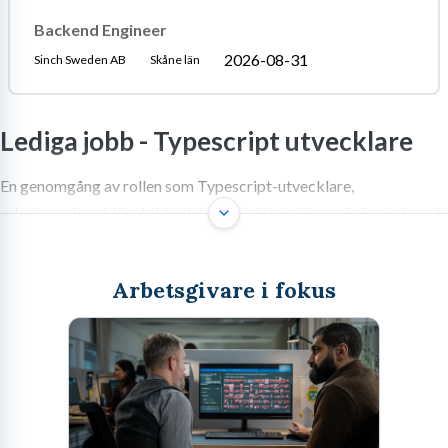
Backend Engineer
2026-08-31
Sinch Sweden AB
Skåne län
Lediga jobb -
Typescript utvecklare
En genomgång av rollen som Typescript-utvecklare,
arbetsmarknad, lönebild och hur du bäst navigerar i ekosystemet
för att lyckas i din karriär.
Arbetsgivare i fokus
Att arbeta som Typescript-utvecklare
i dagens tekniklandskap
Rollen som Typescript-utvecklare har under de senaste åren