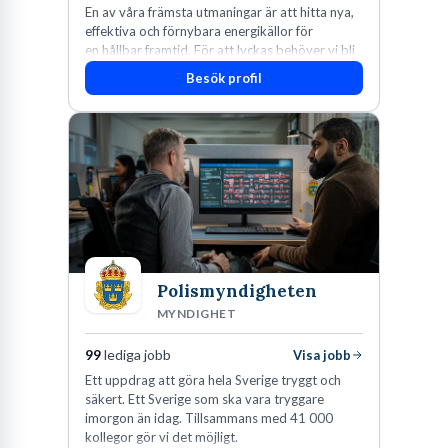
En av våra främsta utmaningar är att hitta nya,
effektiva och förnybara energikällor för
en hållbar framtid. För att lyckas behöver vi bli
fler medarbetare som vill göra skillnad.
Besök profil
Polismyndigheten
MYNDIGHET
99
lediga jobb
Visa jobb
Ett uppdrag att göra hela Sverige tryggt och
säkert. Ett Sverige som ska vara tryggare
imorgon än idag. Tillsammans med 41 000
kollegor gör vi det möjligt.