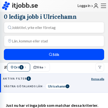
Logga in
0 lediga jobb i Ulricehamn
Sök
Ort
Yrke
1
AKTIVA FILTER
1
Rensa alla
Ulricehamn
VÄSTRA GÖTALANDS LÄN
Just nu har vi inga jobb som matchar dessa kriterier.