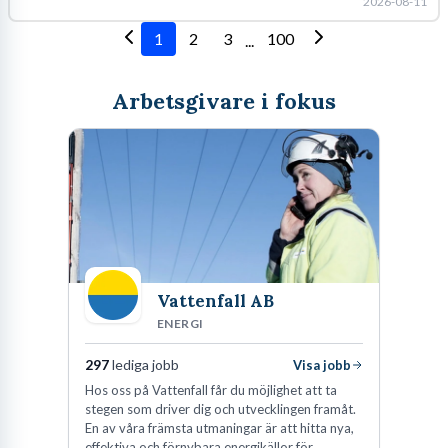
2026-08-11
1
2
3
100
...
Arbetsgivare i fokus
Vattenfall AB
ENERGI
297
lediga jobb
Visa jobb
Hos oss på Vattenfall får du möjlighet att ta
stegen som driver dig och utvecklingen framåt.
En av våra främsta utmaningar är att hitta nya,
effektiva och förnybara energikällor för