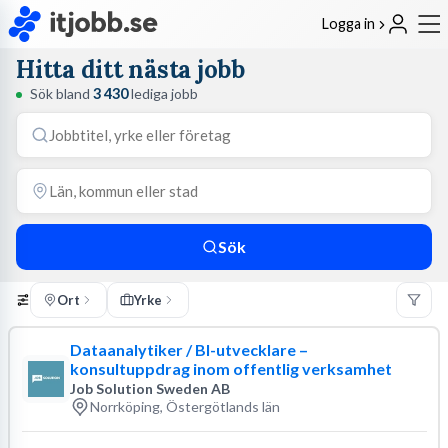
Logga in
Hitta ditt nästa jobb
Sök bland
3 430
lediga jobb
Sök
Ort
Yrke
Dataanalytiker / BI-utvecklare –
konsultuppdrag inom offentlig verksamhet
Job Solution Sweden AB
Norrköping, Östergötlands län