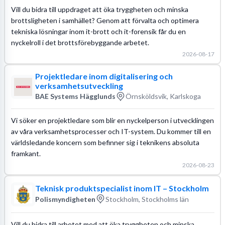
Vill du bidra till uppdraget att öka tryggheten och minska
brottsligheten i samhället? Genom att förvalta och optimera
tekniska lösningar inom it-brott och it-forensik får du en
nyckelroll i det brottsförebyggande arbetet.
2026-08-17
Projektledare inom digitalisering och
verksamhetsutveckling
BAE Systems Hägglunds
Örnsköldsvik, Karlskoga
Vi söker en projektledare som blir en nyckelperson i utvecklingen
av våra verksamhetsprocesser och IT-system. Du kommer till en
världsledande koncern som befinner sig i teknikens absoluta
framkant.
2026-08-23
Teknisk produktspecialist inom IT – Stockholm
Polismyndigheten
Stockholm, Stockholms län
Vill du bidra till arbetet med att öka tryggheten och minska