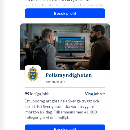
en hållbar framtid. För att lyckas behöver vi bli
fler medarbetare som vill göra skillnad.
Besök profil
Polismyndigheten
MYNDIGHET
99
lediga jobb
Visa jobb
Ett uppdrag att göra hela Sverige tryggt och
säkert. Ett Sverige som ska vara tryggare
imorgon än idag. Tillsammans med 41 000
kollegor gör vi det möjligt.
Besök profil