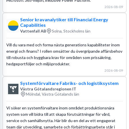
Microsoft 365-miljön, inklusive Power Platform.
2026-08-09
Senior kravanalytiker till Financial Energy
Capabilities
Vattenfall AB
Solna, Stockholms län
Vill du vara med och forma nästa generations kapabiliteter inom
energi och finans? I rollen omsätter du övergripande affärsbehov
till robusta och byggbara krav för områden som prissäkring,
hedgeportföljer och miljöprodukter.
2026-08-09
Systemförvaltare Fabriks- och logistiksystem
Västra Götalandsregionen IT
Mölndal, Västra Götalands län
Vi söker en systemförvaltare inom området produktionsnära
system som vill bidra till att skapa förutsättningar för vård,
service och samhällsnytta. Här blir du en del av ett engagerat
team där utveckling, samarbete och förbättringsarbete står i