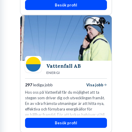
Besök profil
Vattenfall AB
ENERGI
297
lediga jobb
Visa jobb
Hos oss på Vattenfall får du möjlighet att ta
stegen som driver dig och utvecklingen framåt.
En av våra främsta utmaningar är att hitta nya,
effektiva och förnybara energikällor för
en hållbar framtid. För att lyckas behöver vi bli
fler medarbetare som vill göra skillnad.
Besök profil