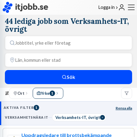
Logga in
44 lediga jobb som Verksamhets-IT,
övrigt
Sök
Ort
Yrke
1
AKTIVA FILTER
1
Rensa alla
Verksamhets-IT, övrigt
VERKSAMHETSNÄRA IT
Uppdragsledare till brottsbekämpande