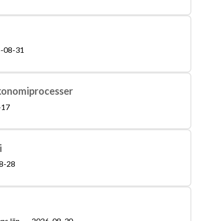
-08-31
konomiprocesser
-17
i
8-28
ns län
2026-08-30