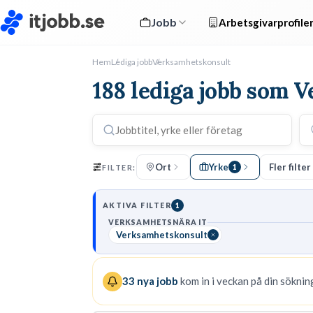
Jobb
Arbetsgivarprofile
Hem
Lediga jobb
Verksamhetskonsult
188 lediga jobb som 
Ort
Yrke
Fler filter
FILTER:
1
AKTIVA FILTER
1
VERKSAMHETSNÄRA IT
Verksamhetskonsult
33
nya jobb
kom in i veckan på din sökning