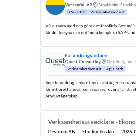
Vattenfall AB
Stockholm, Stockho
IT Säkerhet
Verksamhetskonsult
Vill du vara med och göra det fossilfria livet m
får du designa och optimera komplexa SAP-lands
Förändringsledare
Quest Consulting
Göteborg, Väst
Verksamhetskonsult
Agil Coach
Som förändringsledare hos oss stödjer du transf
får ett brett ansvar som spänner över allt från at
produktägarskap.
Verksamhetsutvecklare - Ekon
Devotum AB
Stockholms län
2026-