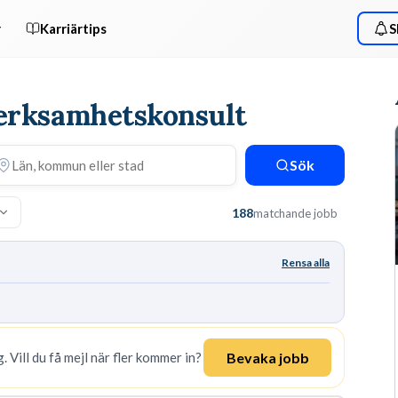
r
Karriärtips
S
Verksamhetskonsult
Sök
188
matchande jobb
Rensa alla
Bevaka jobb
. Vill du få mejl när fler kommer in?