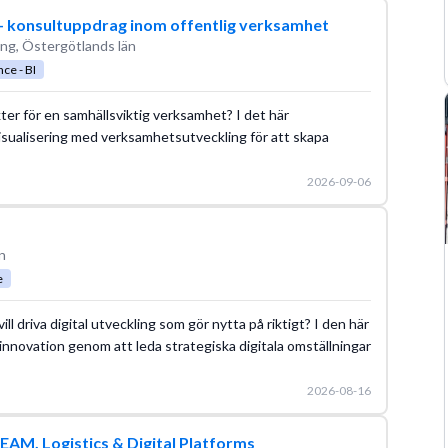
 – konsultuppdrag inom offentlig verksamhet
ng, Östergötlands län
ce - BI
ikter för en samhällsviktig verksamhet? I det här
isualisering med verksamhetsutveckling för att skapa
2026-09-06
n
e
 driva digital utveckling som gör nytta på riktigt? I den här
 innovation genom att leda strategiska digitala omställningar
2026-08-16
 EAM, Logistics & Digital Platforms