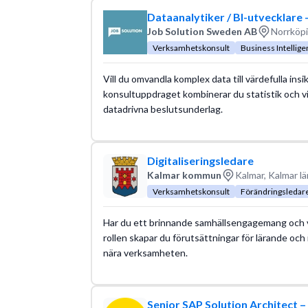
Dataanalytiker / BI-utvecklare
Job Solution Sweden AB
Norrköpi
Verksamhetskonsult
Business Intelligen
Vill du omvandla komplex data till värdefulla ins
konsultuppdraget kombinerar du statistik och v
datadrivna beslutsunderlag.
Digitaliseringsledare
Kalmar kommun
Kalmar, Kalmar lä
Verksamhetskonsult
Förändringsledar
Har du ett brinnande samhällsengagemang och vill
rollen skapar du förutsättningar för lärande och
nära verksamheten.
Senior SAP Solution Architect –