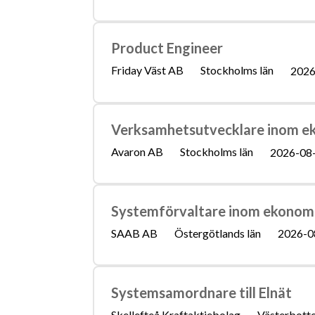
Product Engineer
Friday Väst AB
Stockholms län
2026
Verksamhetsutvecklare inom e
Avaron AB
Stockholms län
2026-08
Systemförvaltare inom ekonom
SAAB AB
Östergötlands län
2026-0
Systemsamordnare till Elnät
Skellefteå Kraftaktiebolag
Västerbotte