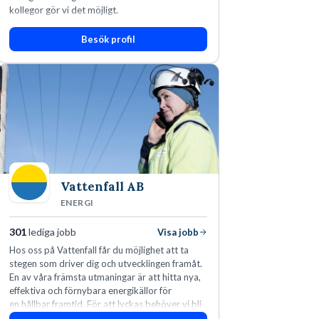
kollegor gör vi det möjligt.
Besök profil
Vattenfall AB
ENERGI
301
lediga jobb
Visa jobb
Hos oss på Vattenfall får du möjlighet att ta
stegen som driver dig och utvecklingen framåt.
En av våra främsta utmaningar är att hitta nya,
effektiva och förnybara energikällor för
en hållbar framtid. För att lyckas behöver vi bli
fler medarbetare som vill göra skillnad.