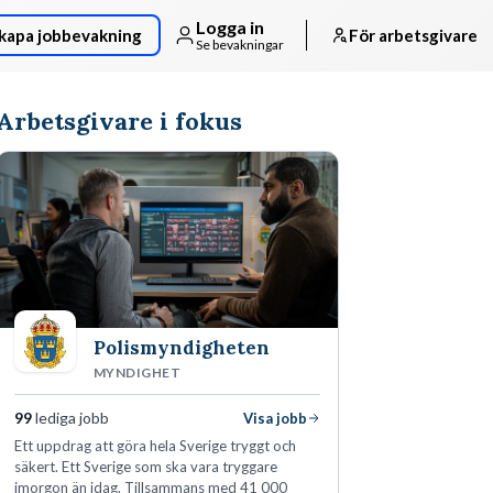
Logga in
kapa jobbevakning
För arbetsgivare
Se bevakningar
Arbetsgivare i fokus
Polismyndigheten
MYNDIGHET
99
lediga jobb
Visa jobb
Ett uppdrag att göra hela Sverige tryggt och
säkert. Ett Sverige som ska vara tryggare
imorgon än idag. Tillsammans med 41 000