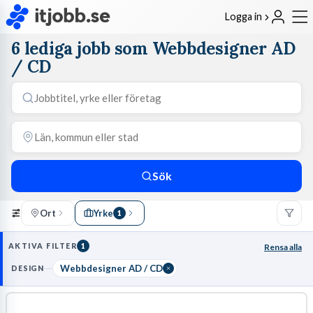
Logga in
6 lediga jobb som Webbdesigner AD
/ CD
Sök
Ort
Yrke
1
AKTIVA FILTER
1
Rensa alla
Webbdesigner AD / CD
DESIGN