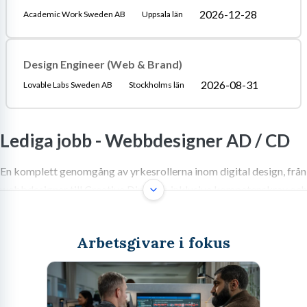
2026-12-28
Academic Work Sweden AB
Uppsala län
Design Engineer (Web & Brand)
2026-08-31
Lovable Labs Sweden AB
Stockholms län
Lediga jobb -
Webbdesigner AD / CD
En komplett genomgång av yrkesrollerna inom digital design, från
webbdesigner till Creative Director, inklusive kompetenskrav och
karriärvägar.
Arbetsgivare i fokus
Välkommen till den kreativa smältdegeln inom IT-världen. Att
navigera i gränslandet mellan form, funktion och strategi är vad