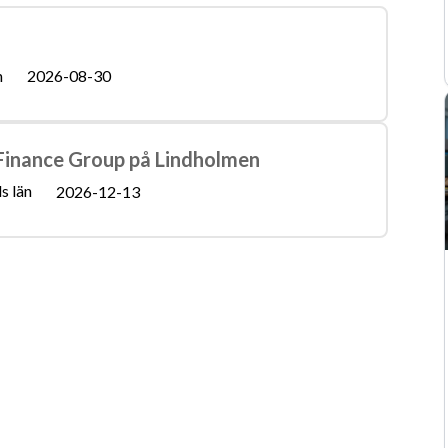
Utbildningsguide
Laravel
Symfony
MySQL
n
2026-08-30
 Finance Group på Lindholmen
s län
2026-12-13