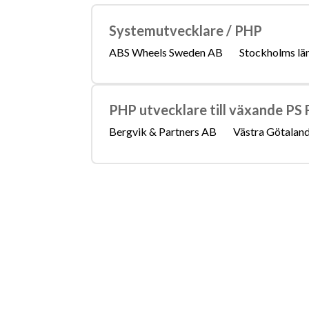
Läs mer om yrket:
Löneguide
Arbetsuppgifter
Systemutvecklare / PHP
ABS Wheels Sweden AB
Stockholms lä
PHP utvecklare till växande PS
Bergvik & Partners AB
Västra Götaland