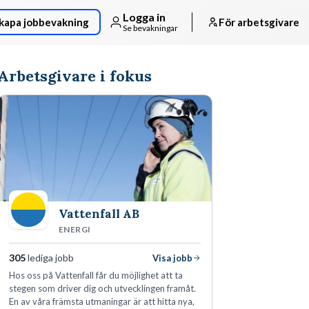
Logga in
kapa jobbevakning
För arbetsgivare
Se bevakningar
Arbetsgivare i fokus
Vattenfall AB
ENERGI
305
lediga jobb
Visa jobb
Hos oss på Vattenfall får du möjlighet att ta
stegen som driver dig och utvecklingen framåt.
En av våra främsta utmaningar är att hitta nya,