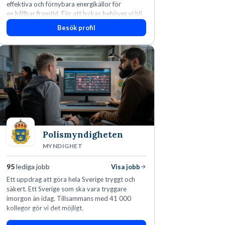
effektiva och förnybara energikällor för
en hållbar framtid. För att lyckas behöver vi bli
fler medarbetare som vill göra skillnad.
Besök profil
Polismyndigheten
MYNDIGHET
95
lediga jobb
Visa jobb
Ett uppdrag att göra hela Sverige tryggt och
säkert. Ett Sverige som ska vara tryggare
imorgon än idag. Tillsammans med 41 000
kollegor gör vi det möjligt.