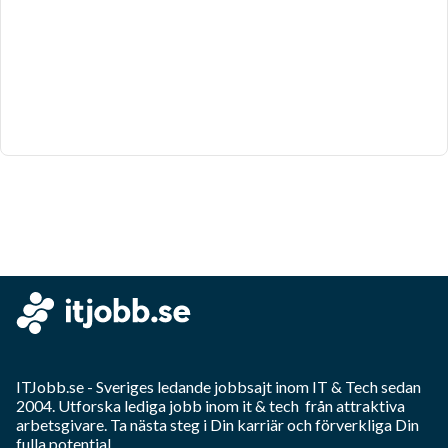
ITJobb.se
- Sveriges ledande jobbsajt inom
IT & Tech
sedan
2004. Utforska lediga jobb inom
it & tech
från attraktiva
arbetsgivare. Ta nästa steg i Din karriär och förverkliga Din
fulla potential.