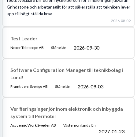
testutvecklare blir du en nyckelperson för simuleringsmjukvaran
Grindstone och arbetar agilt för att säkerställa att tekniken lever
upp till högt ställda krav.
2026-08-09
Test Leader
2026-09-30
Nexer Telescope AB
Skåne län
Software Configuration Manager till teknikbolag i
Lund!
2026-09-03
Framtiden i Sverige AB
Skåne län
Verifieringsingenjör inom elektronik och inbyggda
system till Permobil
Academic Work Sweden AB
Västernorrlands län
2027-01-23