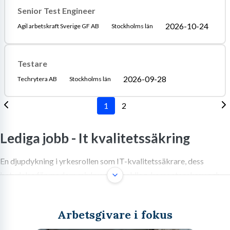
Senior Test Engineer
2026-10-24
Agil arbetskraft Sverige GF AB
Stockholms län
Testare
2026-09-28
Techrytera AB
Stockholms län
1
2
Lediga jobb -
It kvalitetssäkring
En djupdykning i yrkesrollen som IT-kvalitetssäkrare, dess
betydelse för modern mjukvaruutveckling, kompetenskrav och
karriärmöjligheter.
Arbetsgivare i fokus