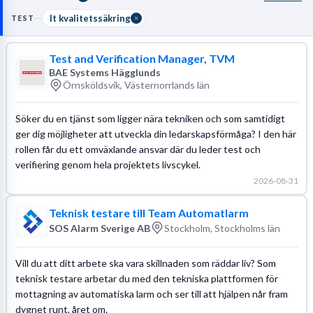
utbildning inom systemvetenskap eller datateknik samt god
förståelse för mjukvaruutvecklingens livscykel.
It kvalitetssäkring
TEST
Läs mer om yrket:
Test and Verification Manager, TVM
Löneguide
Arbetsuppgifter
Utbildningsguide
BAE Systems Hägglunds
Örnsköldsvik, Västernorrlands län
Söker du en tjänst som ligger nära tekniken och som samtidigt
ger dig möjligheter att utveckla din ledarskapsförmåga? I den här
rollen får du ett omväxlande ansvar där du leder test och
verifiering genom hela projektets livscykel.
2026-08-31
Teknisk testare till Team Automatlarm
SOS Alarm Sverige AB
Stockholm, Stockholms län
Vill du att ditt arbete ska vara skillnaden som räddar liv? Som
teknisk testare arbetar du med den tekniska plattformen för
mottagning av automatiska larm och ser till att hjälpen når fram
dygnet runt, året om.