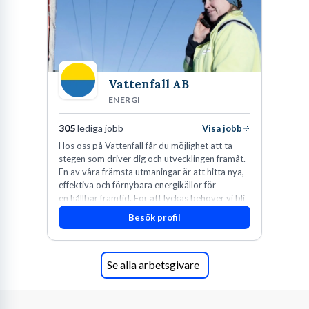
teststrategier och identifierar potentiella risker långt innan den
första raden kod överhuvudtaget har skrivits. Det primära syftet
är att förhindra att fel introduceras i systemet från första början,
snarare än att enbart hitta dem i efterhand när de är dyra och
Vattenfall AB
tidskrävande att åtgärda.
ENERGI
305
lediga jobb
Visa jobb
Fakta: Kärnan i professionen
Hos oss på Vattenfall får du möjlighet att ta
Proaktivitet:
Granskning av krav och design före
stegen som driver dig och utvecklingen framåt.
utveckling.
En av våra främsta utmaningar är att hitta nya,
effektiva och förnybara energikällor för
Metodik:
Kombination av utforskande manuella tester
en hållbar framtid. För att lyckas behöver vi bli
och automatiserade skript.
fler medarbetare som vill göra skillnad.
Besök profil
Ekonomi:
Ett tidigt upptäckt fel kostar en bråkdel att
åtgärda jämfört med ett fel i produktion.
Se alla arbetsgivare
Självklart innebär rollen en hel del djuplodande tekniskt arbete,
men den kommunikativa aspekten är minst lika central. Som